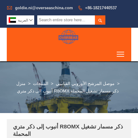

goldie.ni@overseaschina.com

+86-18217440537


العربية
Toggl
>
موصل المرشح الأوروبي القياسي
>
المنتجات
>
منزل
أنبوب إلى ذكر متري R8OMX ذكر مسمار تشغيل المحملة
أنبوب إلى ذكر متري R8OMX ذكر مسمار تشغيل
المحملة