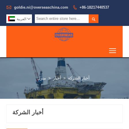

goldie.ni@overseaschina.com

+86-18217440537


العربية
Toggl
أخبار الشركة
>
أخبار
>
منزل
أخبار الشركة