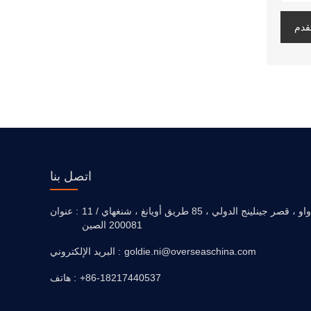
قدم
اتصل بنا
11 / واو ، قصر جينلينج الدولي ، 85 طريق أويانغ ، شنغهاي
عنوان :
200081 الصين
goldie.ni@overseaschina.com
البريد الإلكتروني :
+86-18217440537
هاتف :