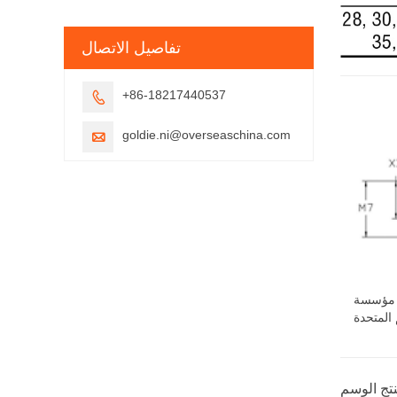
تفاصيل الاتصال
+86-18217440537

goldie.ni@overseaschina.com

 مؤسسة