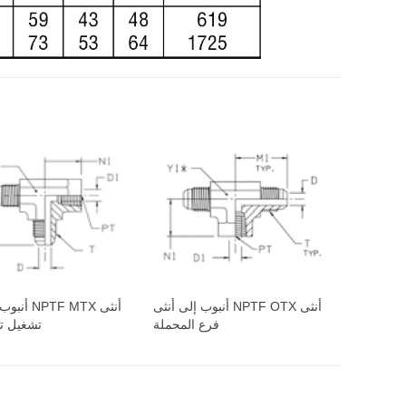
أنبوب إلى أنثى NPTF OTX أنثى
أنبوب إلى أ
فرع المحملة
تشغيل ت