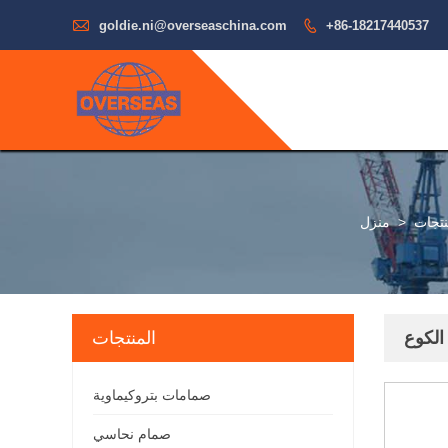

goldie.ni@overseaschina.com

+86-18217440537
نتجات
>
منزل
المنتجات
صمامات بتروكيماوية
صمام نحاسي