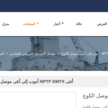
 العرض
حالة
أخبار
المنتجات
منزل
>
موصل المرشح الأوروبي القياسي
>
الم
أنبوب إلى أنثى موصل الكوع NPTF DMTX أنثى