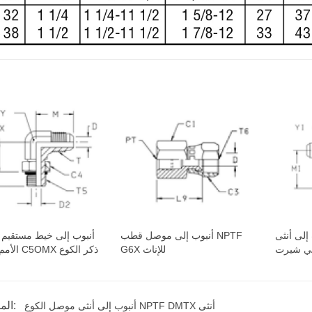
نثى NPTF MTX أنثى
أنبوب إلى موصل قطب NPTF
أنبوب إلى خيط مستقيم
ي شيرت
G6X للإناث
الأمم المتحدة C5OMX ذكر الكوع
المنتج الوسم:
أنبوب إلى أنثى موصل الكوع NPTF DMTX أنثى