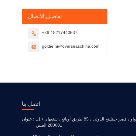
تفاصيل الاتصال
+86-18217440537

goldie.ni@overseaschina.com

اتصل بنا
11 / واو ، قصر جينلينج الدولي ، 85 طريق أويانغ ، شنغهاي
عنوان :
200081 الصين