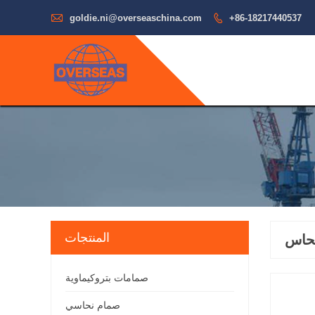

goldie.ni@overseaschina.com

+86-18217440537
المنتجات
نحاس
صمامات بتروكيماوية
صمام نحاسي