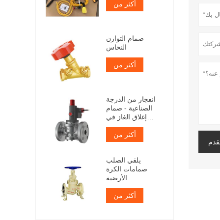
أكثر من
صمام التوازن
النحاس
أكثر من
انفجار من الدرجة
الصناعية - صمام
إغلاق الغاز في
حالات الطوارئ
أكثر من
والدليل
قدم
يلقي الصلب
صمامات الكرة
الأرضية
أكثر من