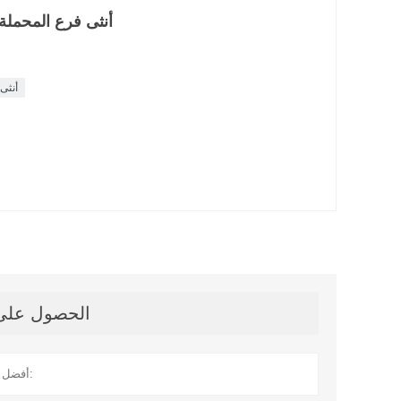
أنبوب إلى أنثى NPTF OTX أنثى فرع المحملة
أنبوب إلى 
الحصول على آ