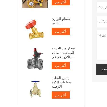
أكثر من
صمام التوازن
النحاس
أكثر من
انفجار من الدرجة
الصناعية - صمام
إغلاق الغاز في
حالات الطوارئ
أكثر من
والدليل
قدم
يلقي الصلب
صمامات الكرة
الأرضية
أكثر من