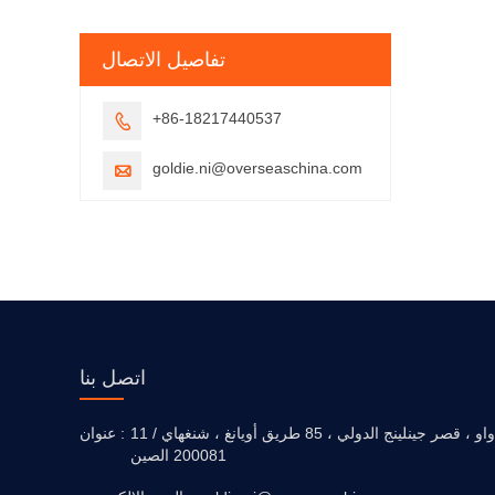
تفاصيل الاتصال
+86-18217440537

goldie.ni@overseaschina.com

اتصل بنا
11 / واو ، قصر جينلينج الدولي ، 85 طريق أويانغ ، شنغهاي
عنوان :
200081 الصين