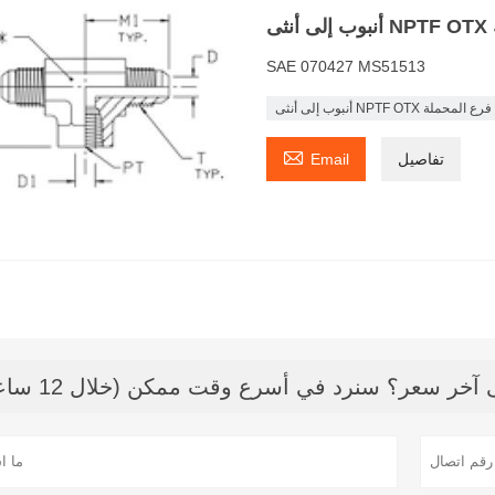
SAE 070427 MS51513
أنثى NPTF OTX أنثى فرع المحملة

تفاصيل
Email
خر سعر؟ سنرد في أسرع وقت ممكن (خلال 12 ساعة)